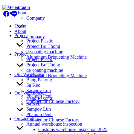
Skip
Home
to
About
content
Company
Home
About
Project
Company
Project Plastic
Project Bo Thong
de-coating machine
Project
Aluminum Briquetting Machine
Project Plastic
Project Bo Thong
de-coating machine
Our Warehouse
Aluminum Briquetting Machine
Bang Pakong
Sa Keo
Sampov Lun
Our Warehouse
Phanom Penh
Bang Pakong
Competitor Chinese Factory
Sa Keo
Sampov Lun
Phanom Penh
Our activities
Competitor Chinese Factory
Annual warehouse inspection
Customs warehouse inspection 2025