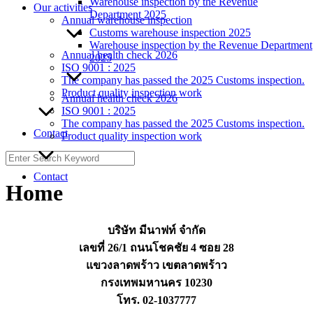
Warehouse inspection by the Revenue
Our activities
Department 2025
Annual warehouse inspection
Customs warehouse inspection 2025
Warehouse inspection by the Revenue Department
Annual health check 2026
2025
ISO 9001 : 2025
The company has passed the 2025 Customs inspection.
Product quality inspection work
Annual health check 2026
ISO 9001 : 2025
The company has passed the 2025 Customs inspection.
Contact
Product quality inspection work
Search
for:
Contact
Home
บริษัท มีนาฟท์ จำกัด
เลขที่ 26/1 ถนนโชคชัย 4 ซอย 28
แขวงลาดพร้าว เขตลาดพร้าว
กรงเทพมหานคร 10230
โทร. 02-1037777