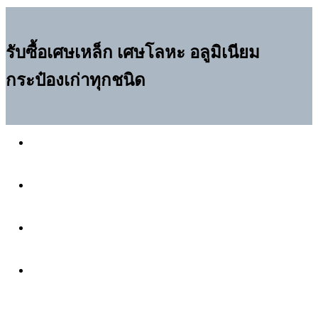
รับซื้อเศษเหล็ก เศษโลหะ อลูมิเนียม
กระป๋องเก่าทุกชนิด